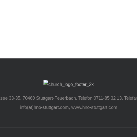
rasse 33-35, 70469 Stuttgart-Feuerbach, Telefon 0711-85 32 13, Telefa
info(at)hno-stuttgart.com, www.hno-stuttgart.com