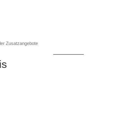
aler Zusatzangebote
is